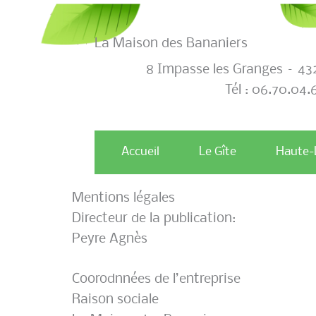
Aller
au
La Maison des Bananiers
contenu
8 Impasse les Granges – 43
Tél : 06.70.04.
Accueil
Le Gîte
Haute-
Mentions légales
Directeur de la publication:
Peyre Agnès
Coorodnnées de l’entreprise
Raison sociale