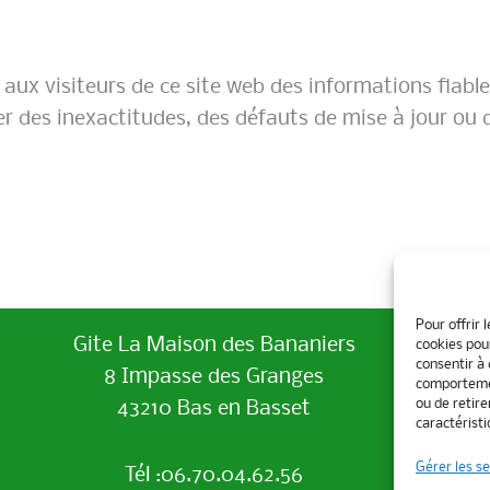
aux visiteurs de ce site web des informations fiable
er des inexactitudes, des défauts de mise à jour ou 
Pour offrir 
Gite La Maison des Bananiers
cookies pou
consentir à
8 Impasse des Granges
comportemen
ou de retir
43210 Bas en Basset
caractéristi
Gérer les se
Tél :06.70.04.62.56