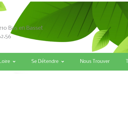
210 Bas en Basset
62.56
Loire
Se Détendre
Nous Trouver
T